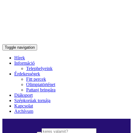
Toggle navigation
Hírek
Információ
Telephelyeink
Érdekességek
Fitt percek
Olimpiatörténet
Pattanj bringára
Diáksport
Szépkorúak tornája
Kapcsolat
Archívum