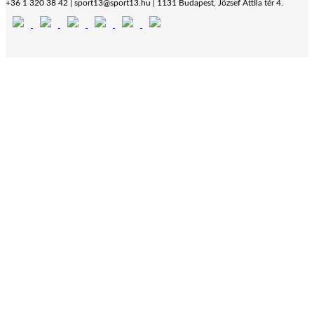
+36 1 320 38 42 | sport13@sport13.hu | 1131 Budapest, József Attila tér 4.