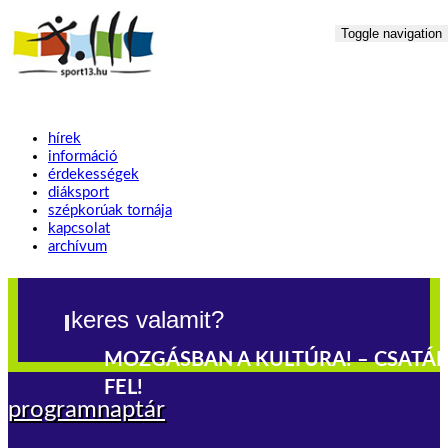
Toggle navigation
hírek
információ
érdekességek
diáksport
szépkorúak tornája
kapcsolat
archívum
MOZGÁSBAN A KULTÚRA! – CSATÁ
FEL!
programnaptár