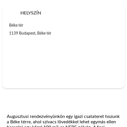
HELYSZÍN
Béke tér
1139
Budapest
,
Béke tér
Augusztusi rendezvényünkön egy igazi csatateret hozunk
a Béke térre, ahol szivacs lövedékkel lehet egymás ellen