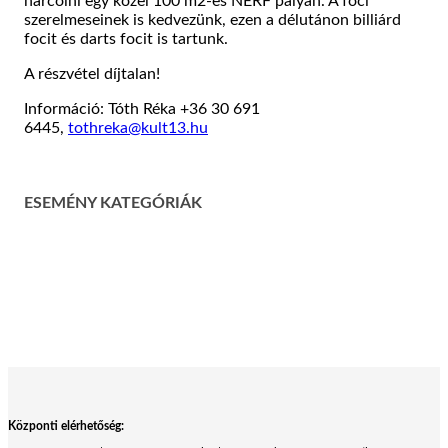
harcolni egy közel 100 m2-es NERF pályán. A foci
szerelmeseinek is kedvezünk, ezen a délutánon billiárd
focit és darts focit is tartunk.
A részvétel díjtalan!
Információ: Tóth Réka +36 30 691
6445,
tothreka@kult13.hu
ESEMÉNY KATEGÓRIÁK
Központi elérhetőség: