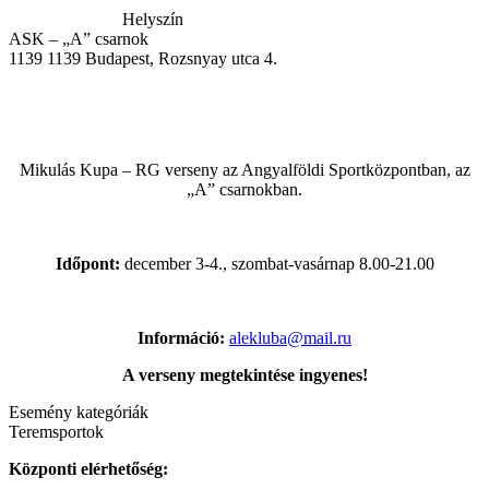
Helyszín
ASK – „A” csarnok
1139
1139 Budapest, Rozsnyay utca 4.
Mikulás Kupa – RG verseny az Angyalföldi Sportközpontban, az
„A” csarnokban.
Időpont:
december 3-4., szombat-vasárnap 8.00-21.00
Információ:
alekluba@mail.ru
A verseny megtekintése ingyenes!
Esemény kategóriák
Teremsportok
Központi elérhetőség: