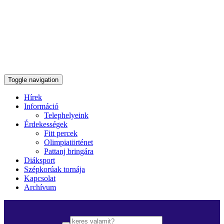
Toggle navigation
Hírek
Információ
Telephelyeink
Érdekességek
Fitt percek
Olimpiatörténet
Pattanj bringára
Diáksport
Szépkorúak tornája
Kapcsolat
Archívum