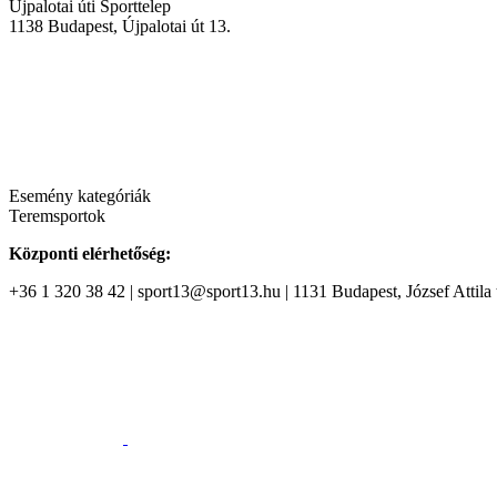
Újpalotai úti Sporttelep
1138
Budapest
,
Újpalotai út 13.
Esemény kategóriák
Teremsportok
Központi elérhetőség:
+36 1 320 38 42 | sport13@sport13.hu | 1131 Budapest, József Attila t