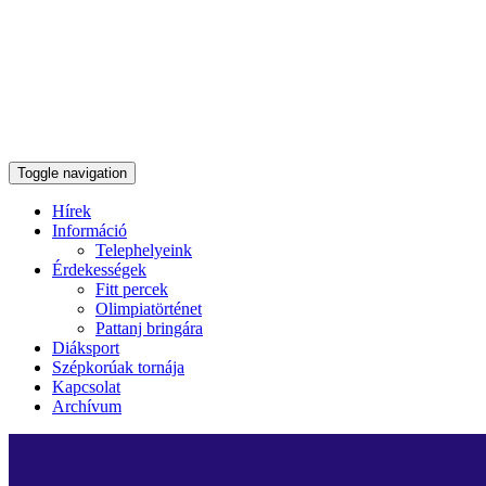
Toggle navigation
Hírek
Információ
Telephelyeink
Érdekességek
Fitt percek
Olimpiatörténet
Pattanj bringára
Diáksport
Szépkorúak tornája
Kapcsolat
Archívum