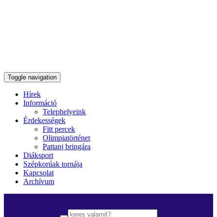
Toggle navigation
Hírek
Információ
Telephelyeink
Érdekességek
Fitt percek
Olimpiatörténet
Pattanj bringára
Diáksport
Szépkorúak tornája
Kapcsolat
Archívum