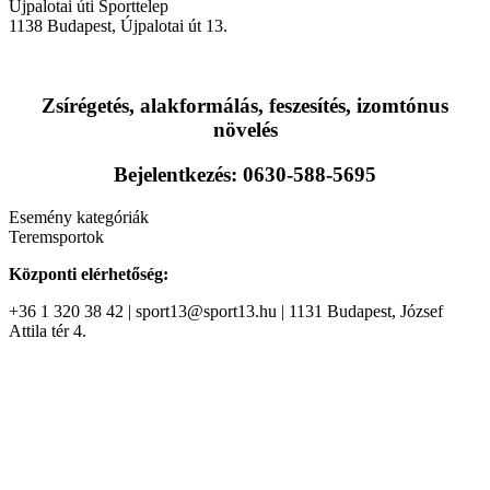
Újpalotai úti Sporttelep
1138
Budapest
,
Újpalotai út 13.
Zsírégetés, alakformálás, feszesítés, izomtónus
növelés
Bejelentkezés: 0630-588-5695
Esemény kategóriák
Teremsportok
Központi elérhetőség:
+36 1 320 38 42 | sport13@sport13.hu | 1131 Budapest, József
Attila tér 4.