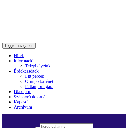
Toggle navigation
Hírek
Információ
Telephelyeink
Érdekességek
Fitt percek
Olimpiatörténet
Pattanj bringára
Diáksport
Szépkorúak tornája
Kapcsolat
Archívum