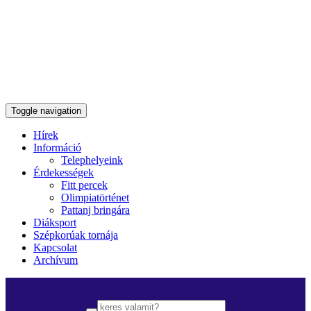
Toggle navigation
Hírek
Információ
Telephelyeink
Érdekességek
Fitt percek
Olimpiatörténet
Pattanj bringára
Diáksport
Szépkorúak tornája
Kapcsolat
Archívum