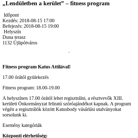
„Lendületben a kerület” – fitness program
Időpont
Kezdés:
2018-08-15 17:00
Befejezés:
2018-08-15 19:00
Helyszín
Duna terasz
1132
Újlipótváros
Fitness program Katus Attilával!
17.00 órától gyülekezés
Fitness program: 18.00-19.00
A helyszínen 17.00 órától lehet regisztrálni, a résztvevők XIII.
kerületi Önkormányzat feliratú szóróajándékot kapnak. A program
végén a regisztrálók között Katusbody vásárlási utalványokat
sorsolunk ki.
Esemény kategóriák
Központi elérhetőség: