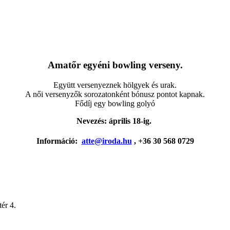
Amatőr egyéni bowling verseny.
Együtt versenyeznek hölgyek és urak.
A női versenyzők sorozatonként bónusz pontot kapnak.
Fődíj egy bowling golyó
Nevezés: április 18-ig.
Információ:
atte@iroda.hu
, +36 30 568 0729
ér 4.