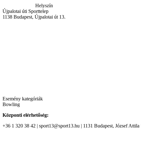
Helyszín
Újpalotai úti Sporttelep
1138
Budapest
,
Újpalotai út 13.
Esemény kategóriák
Bowling
Központi elérhetőség:
+36 1 320 38 42 | sport13@sport13.hu | 1131 Budapest, József Attila t