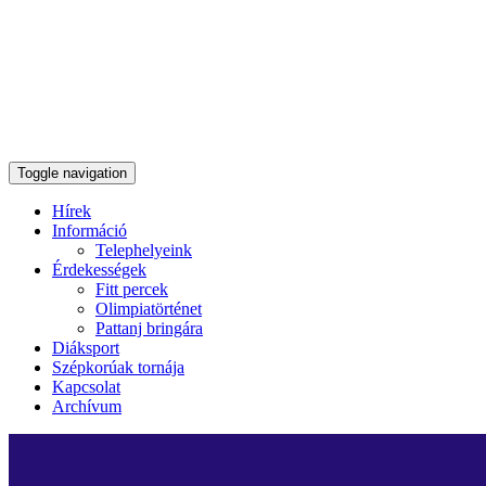
Toggle navigation
Hírek
Információ
Telephelyeink
Érdekességek
Fitt percek
Olimpiatörténet
Pattanj bringára
Diáksport
Szépkorúak tornája
Kapcsolat
Archívum