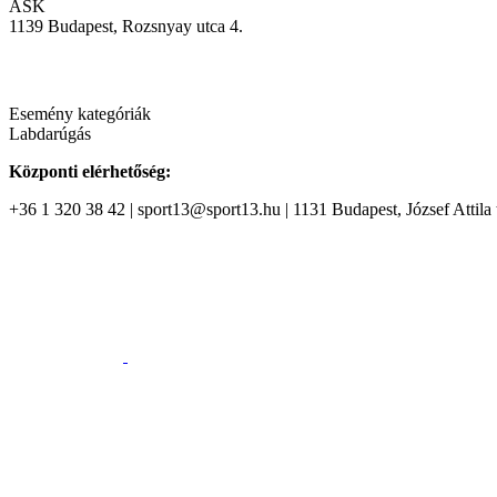
ASK
1139 Budapest, Rozsnyay utca 4.
Esemény kategóriák
Labdarúgás
Központi elérhetőség:
+36 1 320 38 42 | sport13@sport13.hu | 1131 Budapest, József Attila t