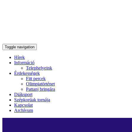
Toggle navigation
Hírek
Információ
Telephelyeink
Érdekességek
Fitt percek
Olimpiatörténet
Pattanj bringára
Diáksport
Szépkorúak tornája
Kapcsolat
Archívum