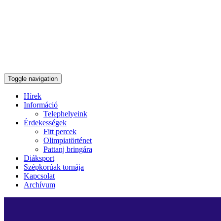
Toggle navigation
Hírek
Információ
Telephelyeink
Érdekességek
Fitt percek
Olimpiatörténet
Pattanj bringára
Diáksport
Szépkorúak tornája
Kapcsolat
Archívum