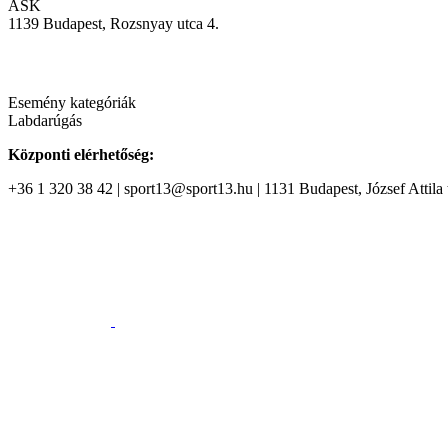
ASK
1139 Budapest, Rozsnyay utca 4.
Esemény kategóriák
Labdarúgás
Központi elérhetőség:
+36 1 320 38 42 | sport13@sport13.hu | 1131 Budapest, József Attila t