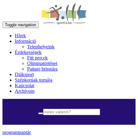
Toggle navigation
Hírek
Információ
Telephelyeink
Érdekességek
Fitt percek
Olimpiatörténet
Pattanj bringára
Diáksport
Szépkorúak tornája
Kapcsolat
Archívum
programnaptár