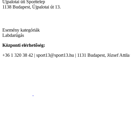
Újpalotai úti Sporttelep
1138
Budapest
,
Újpalotai út 13.
Esemény kategóriák
Labdarúgás
Központi elérhetőség:
+36 1 320 38 42 | sport13@sport13.hu | 1131 Budapest, József Attila t