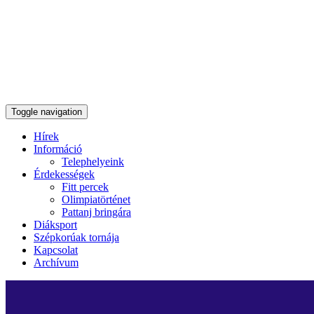
Toggle navigation
Hírek
Információ
Telephelyeink
Érdekességek
Fitt percek
Olimpiatörténet
Pattanj bringára
Diáksport
Szépkorúak tornája
Kapcsolat
Archívum