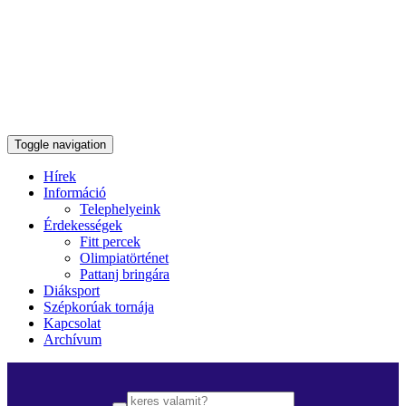
Toggle navigation
Hírek
Információ
Telephelyeink
Érdekességek
Fitt percek
Olimpiatörténet
Pattanj bringára
Diáksport
Szépkorúak tornája
Kapcsolat
Archívum