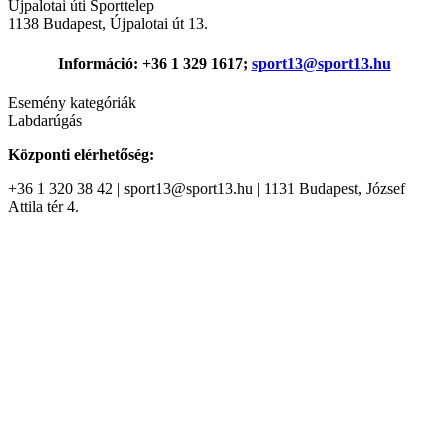
Újpalotai úti Sporttelep
1138
Budapest
,
Újpalotai út 13.
Információ: +36 1 329 1617;
sport13@sport13.hu
Esemény kategóriák
Labdarúgás
Központi elérhetőség:
+36 1 320 38 42 | sport13@sport13.hu | 1131 Budapest, József
Attila tér 4.