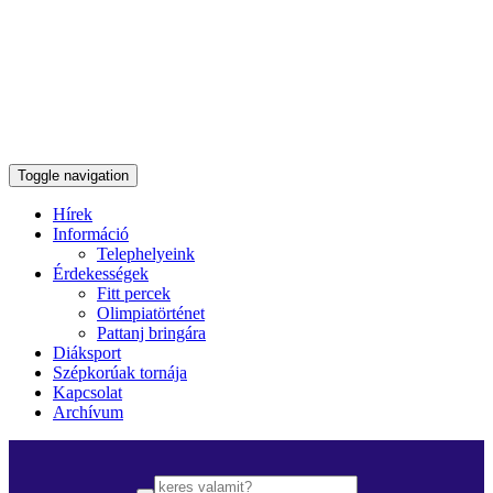
Toggle navigation
Hírek
Információ
Telephelyeink
Érdekességek
Fitt percek
Olimpiatörténet
Pattanj bringára
Diáksport
Szépkorúak tornája
Kapcsolat
Archívum