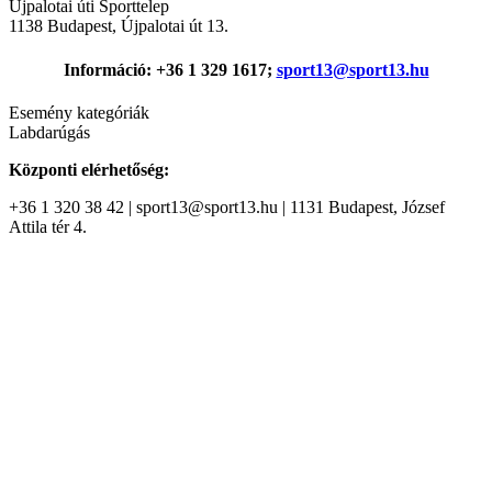
Újpalotai úti Sporttelep
1138
Budapest
,
Újpalotai út 13.
Információ: +36 1 329 1617;
sport13@sport13.hu
Esemény kategóriák
Labdarúgás
Központi elérhetőség:
+36 1 320 38 42 | sport13@sport13.hu | 1131 Budapest, József
Attila tér 4.