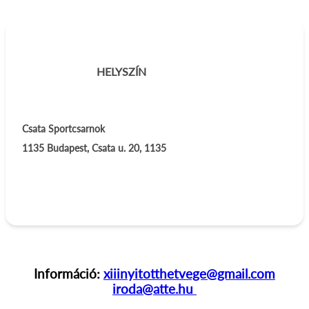
HELYSZÍN
Csata Sportcsarnok
1135
Budapest, Csata u. 20, 1135
Információ:
xiiinyitotthetvege@gmail.com
iroda@atte.hu