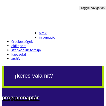
Toggle navigation
hírek
információ
érdekességek
diáksport
szépkorúak tornája
kapcsolat
archívum
programnaptár