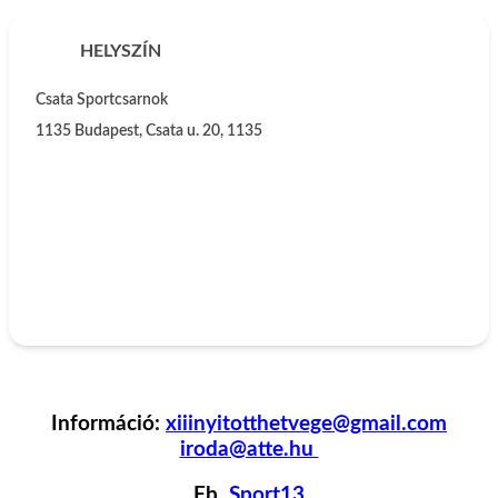
HELYSZÍN
Csata Sportcsarnok
1135
Budapest, Csata u. 20, 1135
Információ:
xiiinyitotthetvege@gmail.com
iroda@atte.hu
Fb.
Sport13