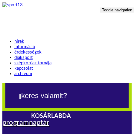
Toggle navigation
hírek
információ
érdekességek
diáksport
szépkorúak tornája
kapcsolat
archívum
KOSÁRLABDA
programnaptár