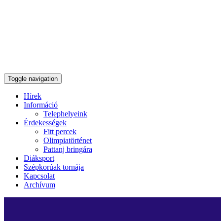
Toggle navigation
Hírek
Információ
Telephelyeink
Érdekességek
Fitt percek
Olimpiatörténet
Pattanj bringára
Diáksport
Szépkorúak tornája
Kapcsolat
Archívum