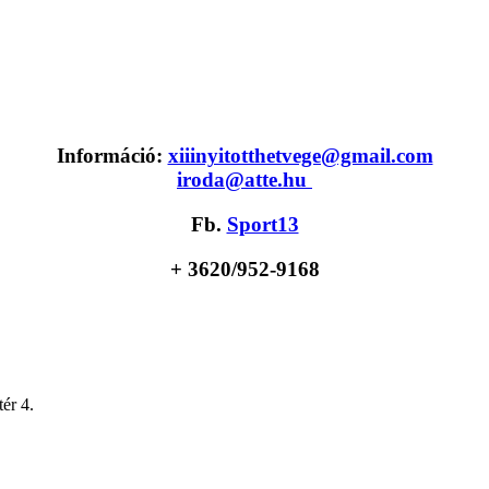
Információ:
xiiinyitotthetvege@gmail.com
iroda@atte.hu
Fb.
Sport13
+ 36
20/952-9168
ér 4.