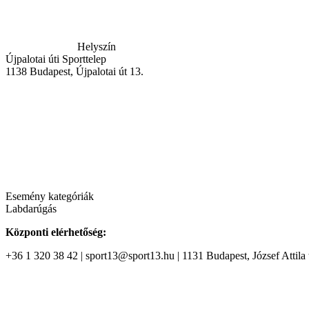
Helyszín
Újpalotai úti Sporttelep
1138
Budapest
,
Újpalotai út 13.
Esemény kategóriák
Labdarúgás
Központi elérhetőség:
+36 1 320 38 42 | sport13@sport13.hu | 1131 Budapest, József Attila t