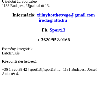
Újpalotai úti Sporttelep
1138
Budapest
,
Újpalotai út 13.
Információ:
xiiinyitotthetvege@gmail.com
iroda@atte.hu
Fb.
Sport13
+ 36
20/952-9168
Esemény kategóriák
Labdarúgás
Központi elérhetőség:
+36 1 320 38 42 | sport13@sport13.hu | 1131 Budapest, József
Attila tér 4.