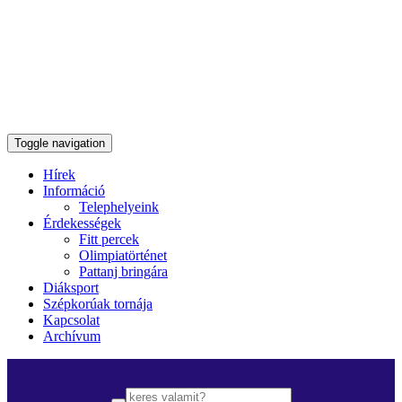
Toggle navigation
Hírek
Információ
Telephelyeink
Érdekességek
Fitt percek
Olimpiatörténet
Pattanj bringára
Diáksport
Szépkorúak tornája
Kapcsolat
Archívum