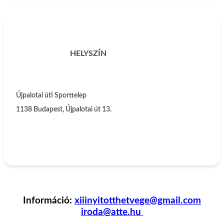
HELYSZÍN
Újpalotai úti Sporttelep
1138
Budapest
,
Újpalotai út 13.
Információ:
xiiinyitotthetvege@gmail.com
iroda@atte.hu