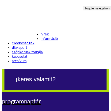
Toggle navigation
hírek
információ
érdekességek
diáksport
szépkorúak tornája
kapcsolat
archívum
programnaptár