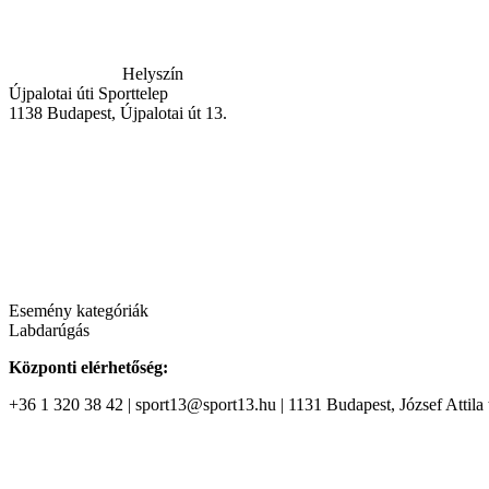
Helyszín
Újpalotai úti Sporttelep
1138
Budapest
,
Újpalotai út 13.
Esemény kategóriák
Labdarúgás
Központi elérhetőség:
+36 1 320 38 42 | sport13@sport13.hu | 1131 Budapest, József Attila t