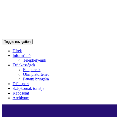
Toggle navigation
Hírek
Információ
Telephelyeink
Érdekességek
Fitt percek
Olimpiatörténet
Pattanj bringára
Diáksport
Szépkorúak tornája
Kapcsolat
Archívum