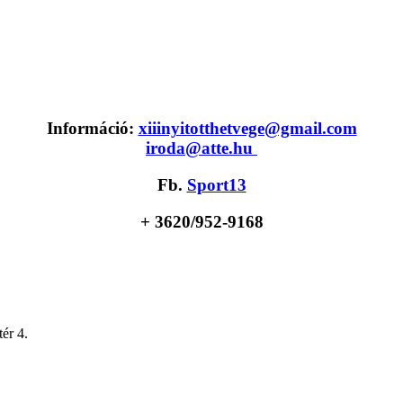
Információ:
xiiinyitotthetvege@gmail.com
iroda@atte.hu
Fb.
Sport13
+ 36
20/952-9168
ér 4.