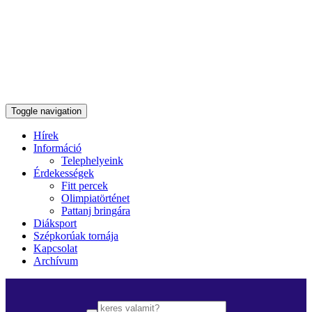
Toggle navigation
Hírek
Információ
Telephelyeink
Érdekességek
Fitt percek
Olimpiatörténet
Pattanj bringára
Diáksport
Szépkorúak tornája
Kapcsolat
Archívum