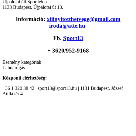
Újpalotai úti Sporttelep
1138
Budapest
,
Újpalotai út 13.
Információ:
xiiinyitotthetvege@gmail.com
iroda@atte.hu
Fb.
Sport13
+ 36
20/952-9168
Esemény kategóriák
Labdarúgás
Központi elérhetőség:
+36 1 320 38 42 | sport13@sport13.hu | 1131 Budapest, József
Attila tér 4.