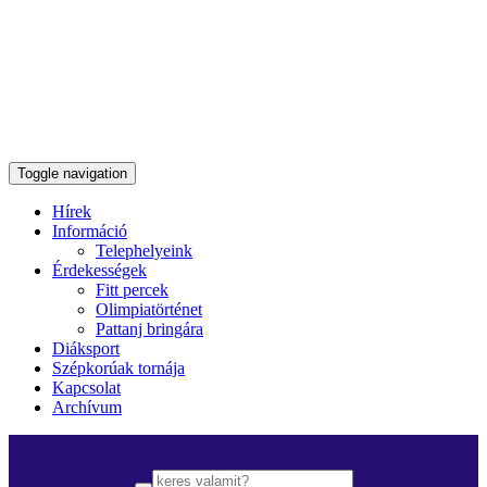
Toggle navigation
Hírek
Információ
Telephelyeink
Érdekességek
Fitt percek
Olimpiatörténet
Pattanj bringára
Diáksport
Szépkorúak tornája
Kapcsolat
Archívum