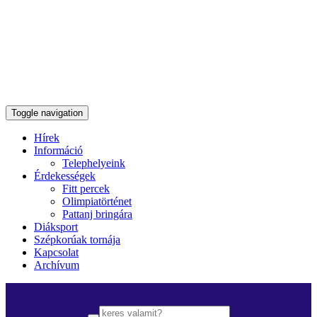
Toggle navigation
Hírek
Információ
Telephelyeink
Érdekességek
Fitt percek
Olimpiatörténet
Pattanj bringára
Diáksport
Szépkorúak tornája
Kapcsolat
Archívum