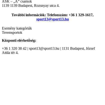
ASK – „A” csarnok
1139
1139 Budapest, Rozsnyay utca 4.
További információk: Telefonszám: +36 1 329-1617,
sport13@sport13.hu
Esemény kategóriák
Teremsportok
Központi elérhetőség:
+36 1 320 38 42 | sport13@sport13.hu | 1131 Budapest, József
Attila tér 4.