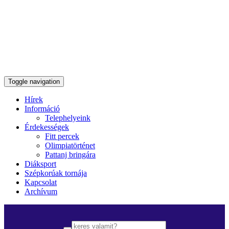
Toggle navigation
Hírek
Információ
Telephelyeink
Érdekességek
Fitt percek
Olimpiatörténet
Pattanj bringára
Diáksport
Szépkorúak tornája
Kapcsolat
Archívum