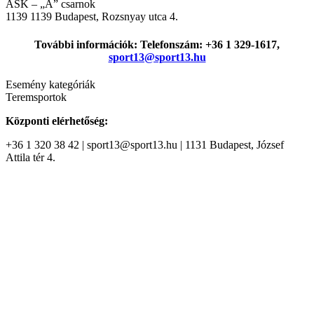
ASK – „A” csarnok
1139
1139 Budapest, Rozsnyay utca 4.
További információk: Telefonszám: +36 1 329-1617,
sport13@sport13.hu
Esemény kategóriák
Teremsportok
Központi elérhetőség:
+36 1 320 38 42 | sport13@sport13.hu | 1131 Budapest, József
Attila tér 4.