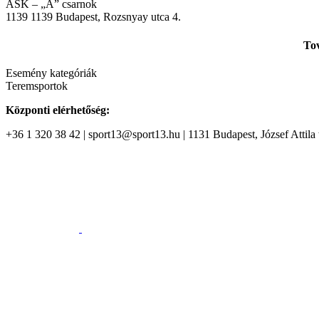
ASK – „A” csarnok
1139
1139 Budapest, Rozsnyay utca 4.
Tov
Esemény kategóriák
Teremsportok
Központi elérhetőség:
+36 1 320 38 42 | sport13@sport13.hu | 1131 Budapest, József Attila t