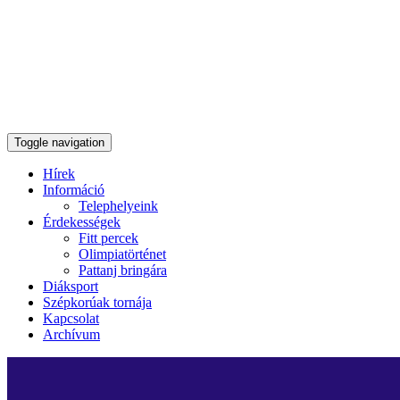
Toggle navigation
Hírek
Információ
Telephelyeink
Érdekességek
Fitt percek
Olimpiatörténet
Pattanj bringára
Diáksport
Szépkorúak tornája
Kapcsolat
Archívum