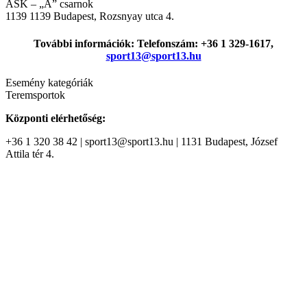
ASK – „A” csarnok
1139
1139 Budapest, Rozsnyay utca 4.
További információk: Telefonszám: +36 1 329-1617,
sport13@sport13.hu
Esemény kategóriák
Teremsportok
Központi elérhetőség:
+36 1 320 38 42 | sport13@sport13.hu | 1131 Budapest, József
Attila tér 4.