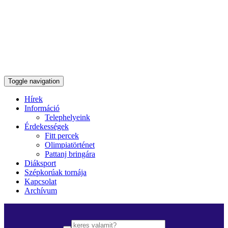
Toggle navigation
Hírek
Információ
Telephelyeink
Érdekességek
Fitt percek
Olimpiatörténet
Pattanj bringára
Diáksport
Szépkorúak tornája
Kapcsolat
Archívum