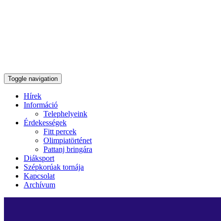
Toggle navigation
Hírek
Információ
Telephelyeink
Érdekességek
Fitt percek
Olimpiatörténet
Pattanj bringára
Diáksport
Szépkorúak tornája
Kapcsolat
Archívum