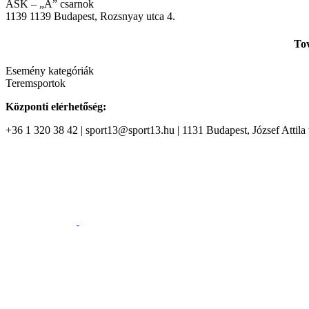
ASK – „A” csarnok
1139
1139 Budapest, Rozsnyay utca 4.
Tov
Esemény kategóriák
Teremsportok
Központi elérhetőség:
+36 1 320 38 42 | sport13@sport13.hu | 1131 Budapest, József Attila t