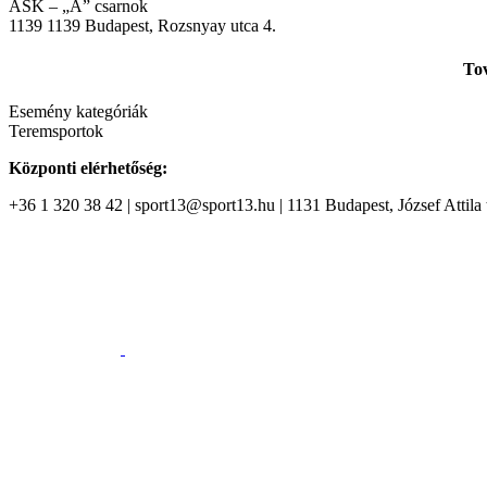
ASK – „A” csarnok
1139
1139 Budapest, Rozsnyay utca 4.
Tov
Esemény kategóriák
Teremsportok
Központi elérhetőség:
+36 1 320 38 42 | sport13@sport13.hu | 1131 Budapest, József Attila t