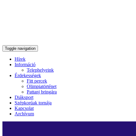
Toggle navigation
Hírek
Információ
Telephelyeink
Érdekességek
Fitt percek
Olimpiatörténet
Pattanj bringára
Diáksport
Szépkorúak tornája
Kapcsolat
Archívum