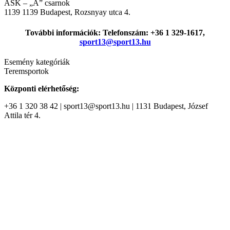
ASK – „A” csarnok
1139
1139 Budapest, Rozsnyay utca 4.
További információk: Telefonszám: +36 1 329-1617,
sport13@sport13.hu
Esemény kategóriák
Teremsportok
Központi elérhetőség:
+36 1 320 38 42 | sport13@sport13.hu | 1131 Budapest, József
Attila tér 4.