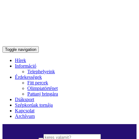
Toggle navigation
Hírek
Információ
Telephelyeink
Érdekességek
Fitt percek
Olimpiatörténet
Pattanj bringára
Diáksport
Szépkorúak tornája
Kapcsolat
Archívum