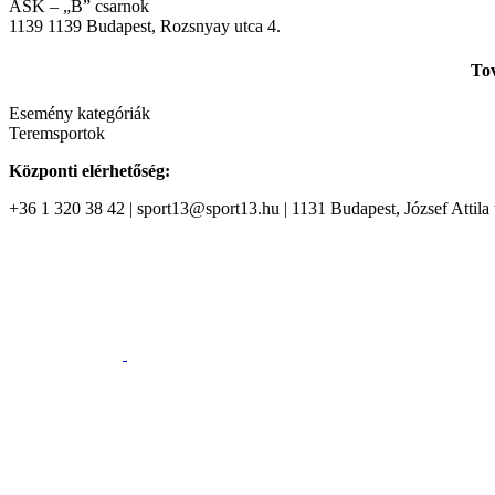
ASK – „B” csarnok
1139
1139 Budapest, Rozsnyay utca 4.
Tov
Esemény kategóriák
Teremsportok
Központi elérhetőség:
+36 1 320 38 42 | sport13@sport13.hu | 1131 Budapest, József Attila t