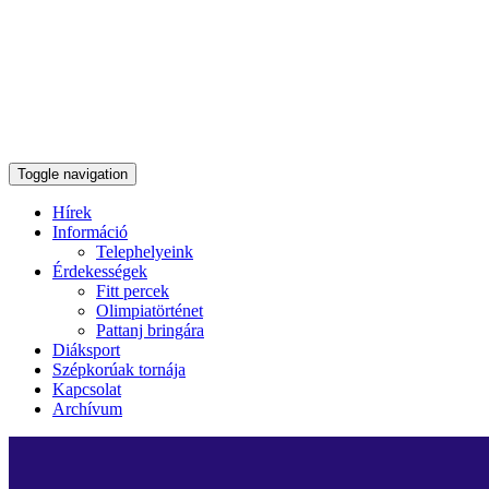
Toggle navigation
Hírek
Információ
Telephelyeink
Érdekességek
Fitt percek
Olimpiatörténet
Pattanj bringára
Diáksport
Szépkorúak tornája
Kapcsolat
Archívum