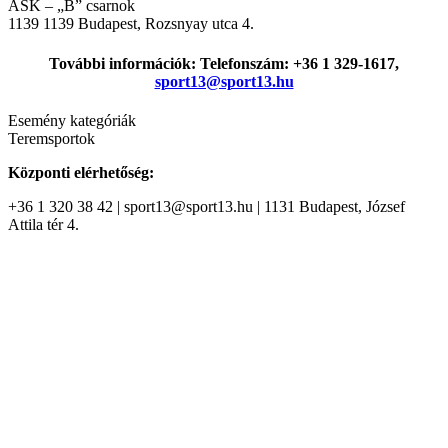
ASK – „B” csarnok
1139
1139 Budapest, Rozsnyay utca 4.
További információk: Telefonszám: +36 1 329-1617,
sport13@sport13.hu
Esemény kategóriák
Teremsportok
Központi elérhetőség:
+36 1 320 38 42 | sport13@sport13.hu | 1131 Budapest, József
Attila tér 4.