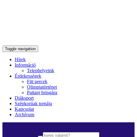
Toggle navigation
Hírek
Információ
Telephelyeink
Érdekességek
Fitt percek
Olimpiatörténet
Pattanj bringára
Diáksport
Szépkorúak tornája
Kapcsolat
Archívum