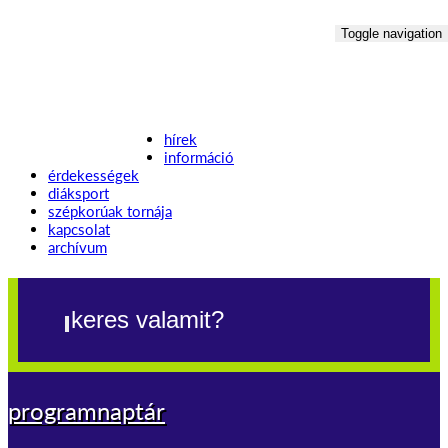
Toggle navigation
hírek
információ
érdekességek
diáksport
szépkorúak tornája
kapcsolat
archívum
programnaptár