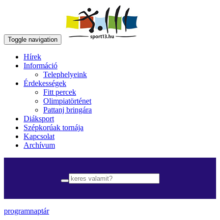
Toggle navigation
Hírek
Információ
Telephelyeink
Érdekességek
Fitt percek
Olimpiatörténet
Pattanj bringára
Diáksport
Szépkorúak tornája
Kapcsolat
Archívum
programnaptár