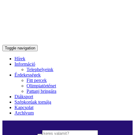
Toggle navigation
Hírek
Információ
Telephelyeink
Érdekességek
Fitt percek
Olimpiatörténet
Pattanj bringára
Diáksport
Szépkorúak tornája
Kapcsolat
Archívum