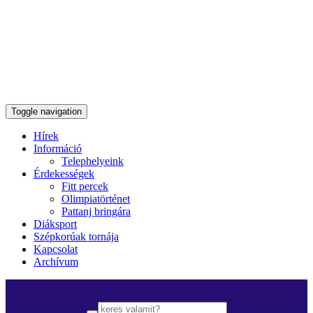
Toggle navigation
Hírek
Információ
Telephelyeink
Érdekességek
Fitt percek
Olimpiatörténet
Pattanj bringára
Diáksport
Szépkorúak tornája
Kapcsolat
Archívum