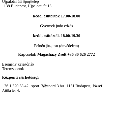
Újpalotai úti Sporttelep
1138
Budapest
,
Újpalotai út 13.
kedd, csütörtök
17.00-18.00
Gyermek judo edzés
kedd, csütörtök
18.00-19.30
Felnőtt jiu-jitsu (önvédelem)
Kapcsolat: Magasházy Zsolt +36 30 626 2772
Esemény kategóriák
Teremsportok
Központi elérhetőség:
+36 1 320 38 42 | sport13@sport13.hu | 1131 Budapest, József
Attila tér 4.