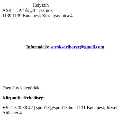
Helyszín
ASK – „A” és „B” csarnok
1139
1139 Budapest, Rozsnyay utca 4.
Információ:
soroksariborze@gmail.com
Esemény kategóriák
Központi elérhetőség:
+36 1 320 38 42 | sport13@sport13.hu | 1131 Budapest, József
Attila tér 4.