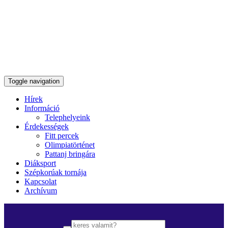
Toggle navigation
Hírek
Információ
Telephelyeink
Érdekességek
Fitt percek
Olimpiatörténet
Pattanj bringára
Diáksport
Szépkorúak tornája
Kapcsolat
Archívum