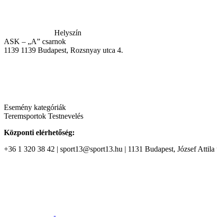
Helyszín
ASK – „A” csarnok
1139
1139 Budapest, Rozsnyay utca 4.
Esemény kategóriák
Teremsportok
Testnevelés
Központi elérhetőség:
+36 1 320 38 42 | sport13@sport13.hu | 1131 Budapest, József Attila t