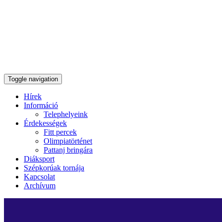
Toggle navigation
Hírek
Információ
Telephelyeink
Érdekességek
Fitt percek
Olimpiatörténet
Pattanj bringára
Diáksport
Szépkorúak tornája
Kapcsolat
Archívum