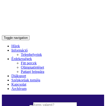
Toggle navigation
Hírek
Információ
Telephelyeink
Érdekességek
Fitt percek
Olimpiatörténet
Pattanj bringára
Diáksport
Szépkorúak tornája
Kapcsolat
Archívum