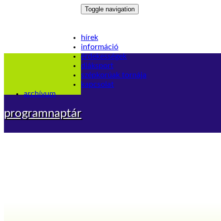
Toggle navigation
hírek
információ
érdekességek
diáksport
szépkorúak tornája
kapcsolat
archívum
programnaptár