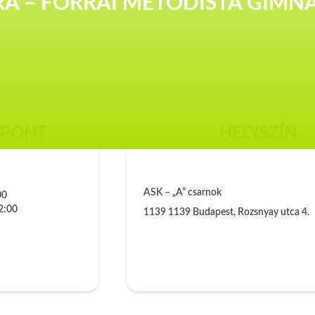
RA – FORRAI METODISTA GIMN
ŐPONT
HELYSZÍN
ASK – „A” csarnok
00
2:00
1139
1139 Budapest, Rozsnyay utca 4.