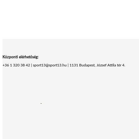
Központi elérhetőség:
+36 1 320 38 42 | sport13@sport13.hu | 1131 Budapest, József Attila tér 4.