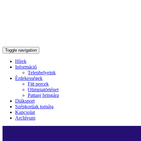
Toggle navigation
Hírek
Információ
Telephelyeink
Érdekességek
Fitt percek
Olimpiatörténet
Pattanj bringára
Diáksport
Szépkorúak tornája
Kapcsolat
Archívum