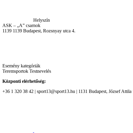
Helyszín
ASK – „A” csarnok
1139
1139 Budapest, Rozsnyay utca 4.
Esemény kategóriák
Teremsportok
Testnevelés
Központi elérhetőség:
+36 1 320 38 42 | sport13@sport13.hu | 1131 Budapest, József Attila t