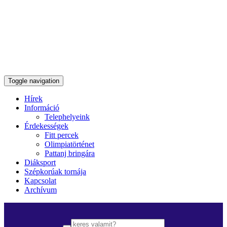
Toggle navigation
Hírek
Információ
Telephelyeink
Érdekességek
Fitt percek
Olimpiatörténet
Pattanj bringára
Diáksport
Szépkorúak tornája
Kapcsolat
Archívum