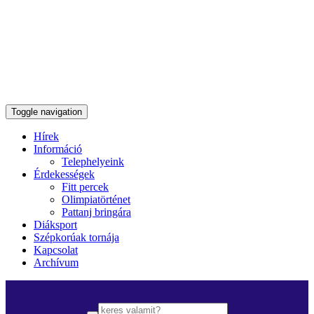
Toggle navigation
Hírek
Információ
Telephelyeink
Érdekességek
Fitt percek
Olimpiatörténet
Pattanj bringára
Diáksport
Szépkorúak tornája
Kapcsolat
Archívum