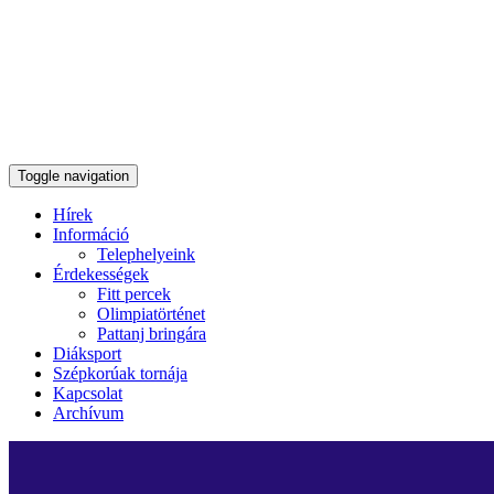
Toggle navigation
Hírek
Információ
Telephelyeink
Érdekességek
Fitt percek
Olimpiatörténet
Pattanj bringára
Diáksport
Szépkorúak tornája
Kapcsolat
Archívum