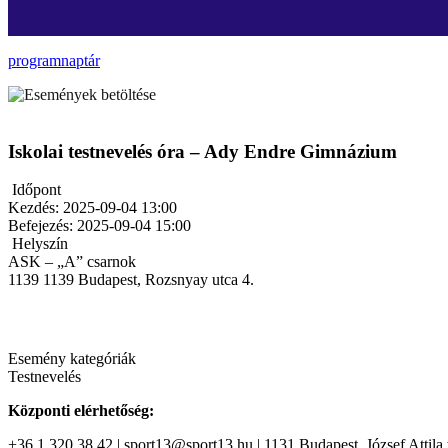
programnaptár
Iskolai testnevelés óra – Ady Endre Gimnázium
Időpont
Kezdés:
2025-09-04 13:00
Befejezés:
2025-09-04 15:00
Helyszín
ASK – „A” csarnok
1139
1139 Budapest, Rozsnyay utca 4.
Esemény kategóriák
Testnevelés
Központi elérhetőség:
+36 1 320 38 42 | sport13@sport13.hu | 1131 Budapest, József Attila t