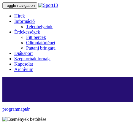
Toggle navigation
Hírek
Információ
Telephelyeink
Érdekességek
Fitt percek
Olimpiatörténet
Pattanj bringára
Diáksport
Szépkorúak tornája
Kapcsolat
Archívum
programnaptár