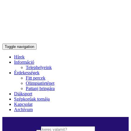
Toggle navigation
Hírek
Információ
Telephelyeink
Érdekességek
Fitt percek
Olimpiatörténet
Pattanj bringára
Diáksport
Szépkorúak tornája
Kapcsolat
Archívum