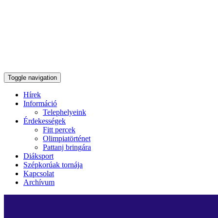
Toggle navigation
Hírek
Információ
Telephelyeink
Érdekességek
Fitt percek
Olimpiatörténet
Pattanj bringára
Diáksport
Szépkorúak tornája
Kapcsolat
Archívum