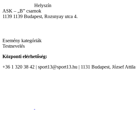
Helyszín
ASK – „B” csarnok
1139
1139 Budapest, Rozsnyay utca 4.
Esemény kategóriák
Testnevelés
Központi elérhetőség:
+36 1 320 38 42 | sport13@sport13.hu | 1131 Budapest, József Attila t