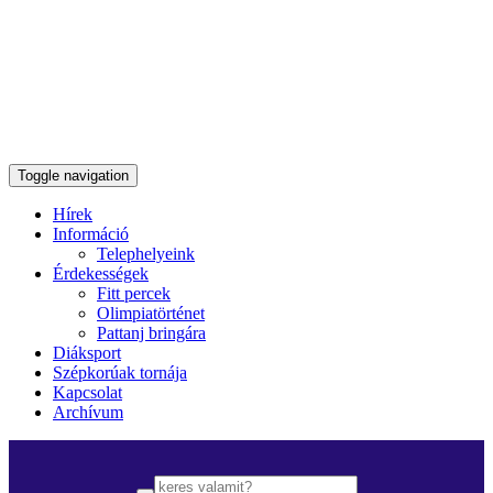
Toggle navigation
Hírek
Információ
Telephelyeink
Érdekességek
Fitt percek
Olimpiatörténet
Pattanj bringára
Diáksport
Szépkorúak tornája
Kapcsolat
Archívum