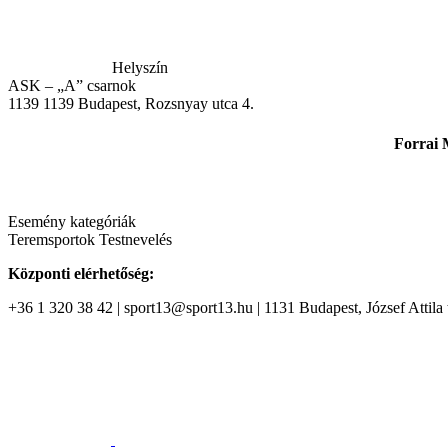
Helyszín
ASK – „A” csarnok
1139
1139 Budapest, Rozsnyay utca 4.
Forrai 
Esemény kategóriák
Teremsportok
Testnevelés
Központi elérhetőség:
+36 1 320 38 42 | sport13@sport13.hu | 1131 Budapest, József Attila t