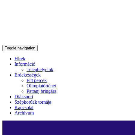
Toggle navigation
Hírek
Információ
Telephelyeink
Érdekességek
Fitt percek
Olimpiatörténet
Pattanj bringára
Diáksport
Szépkorúak tornája
Kapcsolat
Archívum