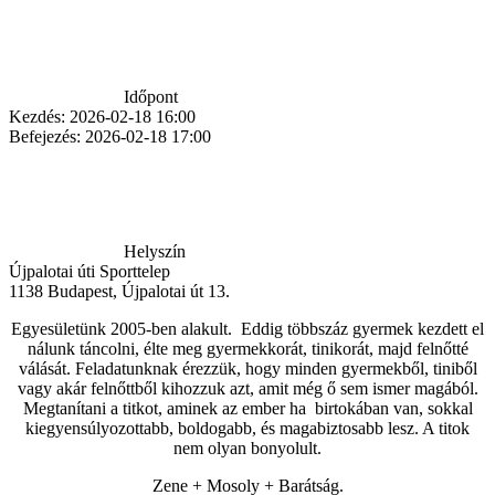
Időpont
Kezdés:
2026-02-18 16:00
Befejezés:
2026-02-18 17:00
Helyszín
Újpalotai úti Sporttelep
1138
Budapest
,
Újpalotai út 13.
Egyesületünk 2005-ben alakult. Eddig többszáz gyermek kezdett el
nálunk táncolni, élte meg gyermekkorát, tinikorát, majd felnőtté
válását. Feladatunknak érezzük, hogy minden gyermekből, tiniből
vagy akár felnőttből kihozzuk azt, amit még ő sem ismer magából.
Megtanítani a titkot, aminek az ember ha birtokában van, sokkal
kiegyensúlyozottabb, boldogabb, és magabiztosabb lesz. A titok
nem olyan bonyolult.
Zene + Mosoly + Barátság.