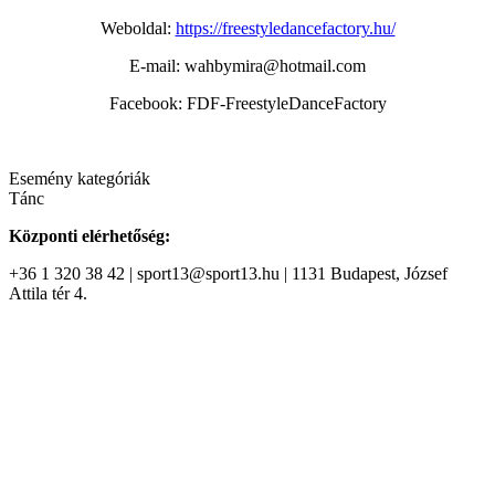
Weboldal:
https://freestyledancefactory.hu/
E-mail: wahbymira@hotmail.com
Facebook: FDF-FreestyleDanceFactory
Esemény kategóriák
Tánc
Központi elérhetőség:
+36 1 320 38 42 | sport13@sport13.hu | 1131 Budapest, József
Attila tér 4.