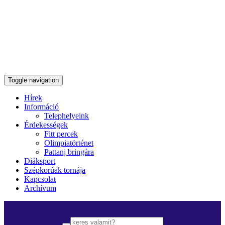
Toggle navigation
Hírek
Információ
Telephelyeink
Érdekességek
Fitt percek
Olimpiatörténet
Pattanj bringára
Diáksport
Szépkorúak tornája
Kapcsolat
Archívum